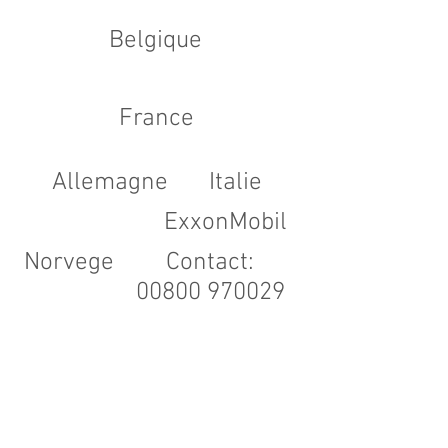
Belgique
RAFFINAGE PETROLIER
France
INDUSTRIES AERONAUTIQUE/ELECTRONIQUE
Allemagne
Italie
ExxonMobil
CONTACT
Norvege
Contact:
00800 970029
Elle comprend en outre :